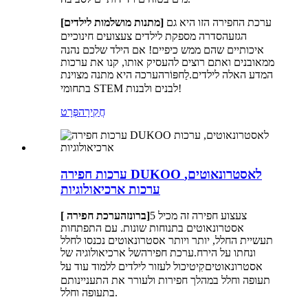
[מתנות מושלמות לילדים]
ערכת החפירה הזו היא גם
הסדרה מספקת לילדים צעצועים חינוכיים
הגזע
איכותיים שהם ממש כיפיים! אם הילד שלכם נהנה
ממאובנים ואתם רוצים להעסיק אותו, קנו את ערכות
המדע האלה לילדים.
הערכה היא מתנה מצוינת
לַחפּוֹר
בתחומי STEM לבנים ולבנות!
חֲקִירָה
פְּרָט
ערכות חפירה DUKOO לאסטרונאוטים,
ערכות ארכיאולוגיות
צעצוע חפירה זה מכיל 5
]
[ ברונזה
ערכת חפירה
אסטרונאוטים בתנוחות שונות. עם התפתחות
תעשיית החלל, יותר ויותר אסטרונאוטים נכנסו לחלל
ונחתו על הירח.
של ארכיאולוגיה של
ערכת חפירה
אסטרונאוטים
יכול לעזור לילדים ללמוד עוד על
קִיט
תעופה וחלל במהלך חפירות ולעורר את התעניינותם
בתעופה וחלל.