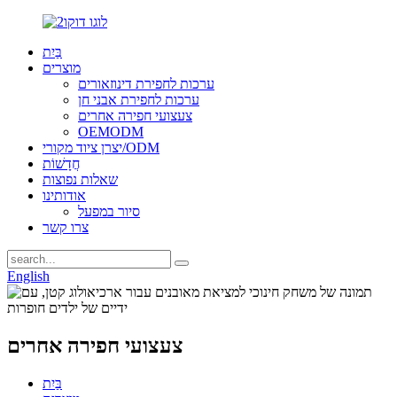
בַּיִת
מוצרים
ערכות לחפירת דינוזאורים
ערכות לחפירת אבני חן
צעצועי חפירה אחרים
OEMODM
יצרן ציוד מקורי/ODM
חֲדָשׁוֹת
שאלות נפוצות
אודותינו
סיור במפעל
צרו קשר
English
צעצועי חפירה אחרים
בַּיִת