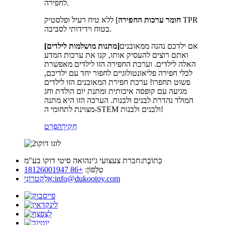
לחפירה.
חומר ערכות החפירה
] ללא טיח רעיל ופלסטיק TPR
בטוח וידידותי לסביבה.
אם ילדכם נהנה ממאובנים
[מתנות מושלמות לילדים]
ואתם רוצים להעסיק אותו, קנו את ערכות המדע
האלה לילדים. וערכת החפירה הזו לילדים מאפשרת
לכלי חפירה פליאונטולוגיים לחפור יחד עם ילדיכם,
פשוט תחפרו! ערכת חפירת המאובנים הזו לילדים
מגיעה עם קופסה איכותית ומתנת יום הולדת וחג
המולד נהדרת לבנים ולבנות. הערכה הזו היא מתנה
מצוינת לתחומי ה-STEM ולבנים ולבנות!
חֲקִירָה
פְּרָט
כְּתוֹבֶת:
חברת צעצועי ג'ינהואה סיטי דוקו בע"מ
טֵלֵפוֹן:
+86 18126001947
info@dukootoy.com
אֶלֶקטרוֹנִי: