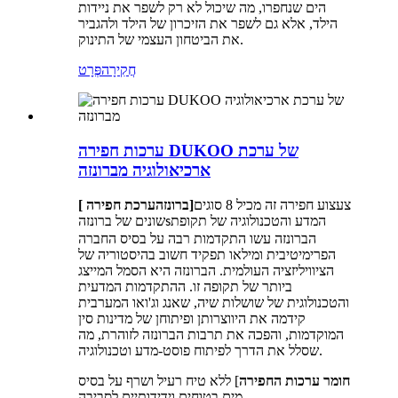
הים שנחפרו, מה שיכול לא רק לשפר את ניידות
הילד, אלא גם לשפר את הזיכרון של הילד ולהגביר
את הביטחון העצמי של התינוק.
חֲקִירָה
פְּרָט
ערכות חפירה DUKOO של ערכת
ארכיאולוגיה מברונזה
צעצוע חפירה זה מכיל 8 סוגים
]
[ ברונזה
ערכת חפירה
המדע והטכנולוגיה של תקופת
שונים של ברונזה
s
הברונזה עשו התקדמות רבה על בסיס החברה
הפרימיטיבית ומילאו תפקיד חשוב בהיסטוריה של
הציוויליזציה העולמית. הברונזה היא הסמל המייצג
ביותר של תקופה זו. ההתקדמות המדעית
והטכנולוגית של שושלות שיה, שאנג וג'ואו המערבית
קידמה את היווצרותן ופיתוחן של מדינות סין
המוקדמות, והפכה את תרבות הברונזה לזוהרת, מה
שסלל את הדרך לפיתוח פוסט-מדע וטכנולוגיה.
חומר ערכות החפירה
] ללא טיח רעיל ושרף על בסיס
מים בטוחים וידידותיים לסביבה.