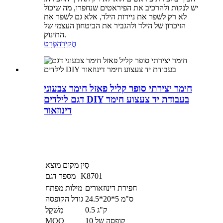
יש לנקות ולהרכיב את הפיראטים שנחפרו, מה שיכול
לא רק לשפר את ניידות הילד, אלא גם לשפר את
הזיכרון של הילד ולהגביר את הביטחון העצמי של
התינוק.
חֲקִירָה
פְּרָט
חימר יצירתי סופר קליל פאזל חימר צבעוני
דגם לילדים DIY בעבודת יד צעצוע חימר
דינוזאור
סִין
מקום מוצא
K8701
מספר דגם
חפירת דינוזאורים
מילות מפתח
24.5*20*5 ס"מ
גודל הקופסה
0.5 ק"ג
מִשׁקָל
קופסה של 10
MOQ