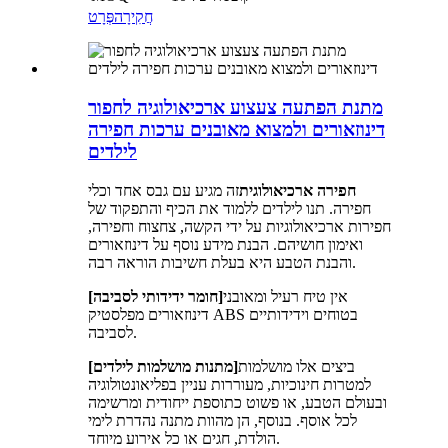
חֲקִירָה
פְּרָט
מתנת הפתעה צעצוע ארכיאולוגיה לחפור
דינוזאורים ולמצוא מאובנים ערכות חפירה
לילדים
חפירה ארכיאולוגית
זה מגיע עם גבס אחד וכלי
חפירה. תנו לילדים ללמוד את הכיף והתפקוד של
חפירות ארכיאולוגיות על ידי הקשה, צחצוח וחפירה,
ואימון חושיהם. הבנת מידע נוסף על דינוזאורים
והבנת הטבע היא בעלת חשיבות הוראה רבה.
אין טיח רעיל ומאובני
[חומר ידידותי לסביבה]
דינוזאורים מפלסטיק ABS בטוחים וידידותיים
לסביבה.
ביצים אלו מושלמות
[מתנות מושלמות לילדים]
למטרות חינוכיות, מעוררות עניין בפליאונטולוגיה
ובעולם הטבע, או פשוט כתוספת ייחודית ומרשימה
לכל אוסף. בנוסף, הן מהוות מתנה נהדרת לימי
הולדת, חגים או כל אירוע מיוחד.