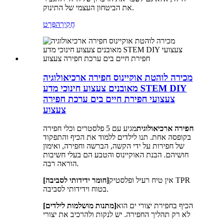
את הביטחון העצמי של התינוק.
חֲקִירָה
פְּרָט
מכירה לוהטת אוקיינוס ​​חפירה ארכיאולוגיה
מאובנים צעצוע חינוכי מדע STEM DIY
צעצועי חפירת חיים בים ערכת חפירה
צעצוע
חפירה ארכיאולוגית
מגיע עם 5 פלסטרים וכלי חפירה
בקופסה אחת. תנו לילדים ללמוד את הכיף והתפקוד
של חפירות על ידי הקשה, הברשה וחפירה, ואימון
חושיהם. הבנת האוקיינוס ​​והטבע הם בעלי חשיבות
הוראה רבה.
אין טיח רעיל ופלסטיק TPR
[חומר ידידותי לסביבה]
בטוח וידידותי לסביבה.
הכיף בחפירת יצורי ים הוא
[מתנות מושלמות לילדים]
לא רק תהליך החפירה. יש לנקות ולהרכיב את יצורי