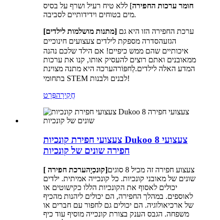
חומר ערכות החפירה
] ללא טיח רעיל ושרף על בסיס
מים בטוחים וידידותיים לסביבה.
[מתנות מושלמות לילדים]
ערכת החפירה הזו היא גם
הסדרה מספקת לילדים צעצועים חינוכיים
הגזע
איכותיים שהם ממש כיפיים! אם הילד שלכם נהנה
ממאובנים ואתם רוצים להעסיק אותו, קנו את ערכות
המדע האלה לילדים.
הערכה היא מתנה מצוינת
לַחפּוֹר
בתחומי STEM לבנים ולבנות!
חֲקִירָה
פְּרָט
צעצועי חפירת קונכיות Dukoo 8 צעצועי
חפירה שונים של קונכיות
צעצוע חפירה זה מכיל 8 סוגים
]
קוּנכִיָה
ערכת חפירה
[
שונים של מאובני קונכיות. כל קונכייה אמיתית. ילדים
יכולים לאסוף את הקונכיות הללו כקישוטים או
לאוספים. במהלך החפירה, הם יכולים ליהנות מהכיף
של ארכיאולוגיה. הם יכולים גם לחפור עם חברים או
משפחה. הגבס הענק בצורת קונכייה מוסיף עוד כיף