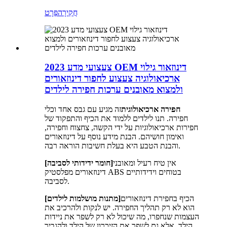
חֲקִירָה
פְּרָט
2023 צעצועי מדע OEM דינוזאור גילוי
ארכיאולוגיה צעצוע לחפור דינוזאורים
ולמצוא מאובנים ערכות חפירה לילדים
חפירה ארכיאולוגית
זה מגיע עם גבס אחד וכלי
חפירה. תנו לילדים ללמוד את הכיף והתפקוד של
חפירות ארכיאולוגיות על ידי הקשה, צחצוח וחפירה,
ואימון חושיהם. הבנת מידע נוסף על דינוזאורים
והבנת הטבע היא בעלת חשיבות הוראה רבה.
אין טיח רעיל ומאובני
[חומר ידידותי לסביבה]
דינוזאורים מפלסטיק ABS בטוחים וידידותיים
לסביבה.
הכיף בחפירת דינוזאורים
[מתנות מושלמות לילדים]
הוא לא רק תהליך החפירה. יש לנקות ולהרכיב את
העצמות שנחפרו, מה שיכול לא רק לשפר את ניידות
הילד, אלא גם לשפר את הזיכרון של הילד ולהגביר