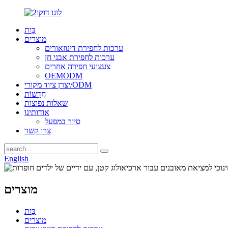
בַּיִת
מוצרים
ערכות לחפירת דינוזאורים
ערכות לחפירת אבני חן
צעצועי חפירה אחרים
OEMODM
יצרן ציוד מקורי/ODM
חֲדָשׁוֹת
שאלות נפוצות
אודותינו
סיור במפעל
צרו קשר
English
מוצרים
בַּיִת
מוצרים