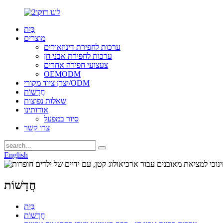
בַּיִת
מוצרים
ערכות לחפירת דינוזאורים
ערכות לחפירת אבני חן
צעצועי חפירה אחרים
OEMODM
יצרן ציוד מקורי/ODM
חֲדָשׁוֹת
שאלות נפוצות
אודותינו
סיור במפעל
צרו קשר
English
חֲדָשׁוֹת
בַּיִת
חֲדָשׁוֹת