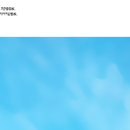
– מוכן למשלוח תוך 7-10 ימים (או פחות להזמנות בכמויות גדולות).
אספקה ​​
– מותג פרטי, תערובות אבני חן בהתאמה אישית ואריזה.
אפשרויות